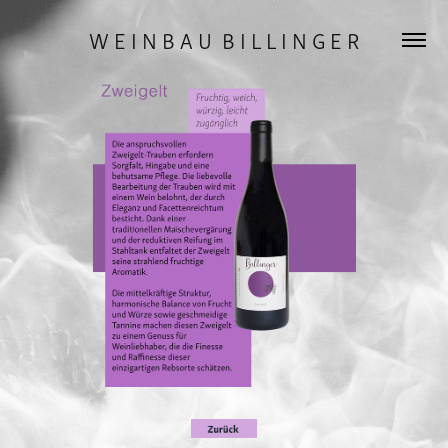
W E I N B A U  B I L L I N G E R