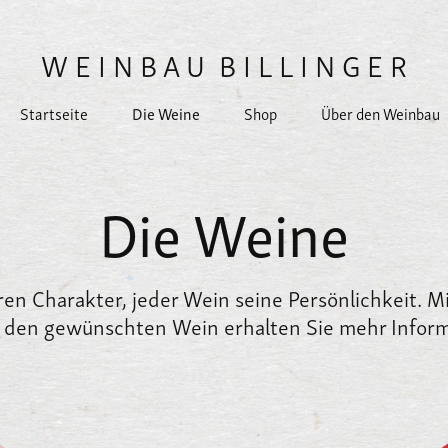
W E I N B A U  B I L L I N G E R
Die Weine
Startseite
Shop
Über den Weinbau
Die Weine
ren Charakter, jeder Wein seine Persönlichkeit. 
f den gewünschten Wein erhalten Sie mehr Infor