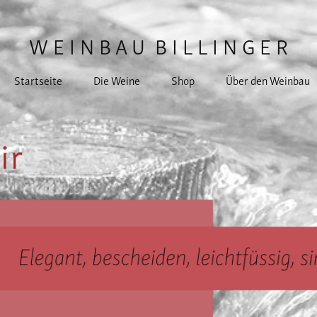
W E I N B A U  B I L L I N G E R
Startseite
Die Weine
Shop
Über den Weinbau